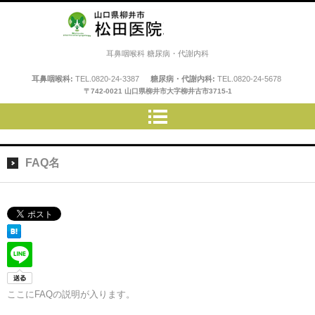
松田医院
耳鼻咽喉科 糖尿病・代謝内科
耳鼻咽喉科:
TEL.
0820-24-3387
糖尿病・代謝内科:
TEL.
0820-24-5678
〒742-0021 山口県柳井市大字柳井古市3715-1
FAQ名
ここにFAQの説明が入ります。