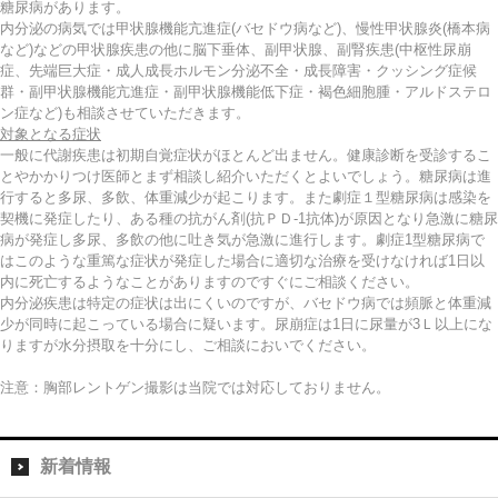
糖尿病があります。
内分泌の病気では甲状腺機能亢進症(バセドウ病など)、慢性甲状腺炎(橋本病
など)などの甲状腺疾患の他に脳下垂体、副甲状腺、副腎疾患(中枢性尿崩
症、先端巨大症・成人成長ホルモン分泌不全・成長障害・クッシング症候
群・副甲状腺機能亢進症・副甲状腺機能低下症・褐色細胞腫・アルドステロ
ン症など)も相談させていただきます。
対象となる症状
一般に代謝疾患は初期自覚症状がほとんど出ません。健康診断を受診するこ
とやかかりつけ医師とまず相談し紹介いただくとよいでしょう。糖尿病は進
行すると多尿、多飲、体重減少が起こります。また劇症１型糖尿病は感染を
契機に発症したり、ある種の抗がん剤(抗ＰＤ-1抗体)が原因となり急激に糖尿
病が発症し多尿、多飲の他に吐き気が急激に進行します。劇症1型糖尿病で
はこのような重篤な症状が発症した場合に適切な治療を受けなければ1日以
内に死亡するようなことがありますのですぐにご相談ください。
内分泌疾患は特定の症状は出にくいのですが、バセドウ病では頻脈と体重減
少が同時に起こっている場合に疑います。尿崩症は1日に尿量が3Ｌ以上にな
りますが水分摂取を十分にし、ご相談においでください。
注意：胸部レントゲン撮影は当院では対応しておりません。
新着情報