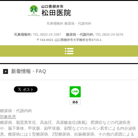
松田医院
耳鼻咽喉科 糖尿病・代謝内科
耳鼻咽喉科:
TEL.
0820-24-3387
糖尿病・代謝内科:
TEL.
0820-24-5678
〒742-0021 山口県柳井市大字柳井古市3715-1
新着情報・FAQ
糖尿病・代謝内科
対象疾患
糖尿病、脂質異常症、高血圧、高尿酸血症(痛風)、肥満症などの代謝疾患
や、脳下垂体、甲状腺、副甲状腺、副腎などのホルモン異常による内分泌疾
患。糖尿病には１型糖尿病、2型糖尿病、妊娠糖尿病、その他の原因による