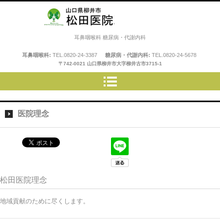
松田医院
耳鼻咽喉科 糖尿病・代謝内科
耳鼻咽喉科:
TEL.
0820-24-3387
糖尿病・代謝内科:
TEL.
0820-24-5678
〒742-0021 山口県柳井市大字柳井古市3715-1
医院理念
松田医院理念
地域貢献のために尽くします。