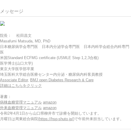
メッセージ
院長： 松田昌文
Masafumi Matsuda, MD, PhD
日本糖尿病学会専門医 日本内分泌学会専門医 日本内科学会総合内科専門
医
米国Standard ECFMG certificate (USMLE Step 1,2,3合格)
医学博士(山口大学)
東京大学医学部卒業
埼玉医科大学総合医療センター内分泌・糖尿病内科客員教授
Associate Editor
,
BMJ open Diabetes Research & Care
詳細はこちらをクリック
著書：
病棟血糖管理マニュアル
amazon
外来血糖管理マニュアル
amazon
令和2年4月1日から山口県柳井市で診療を開始しています。
月曜日は周東総合病院(
https://hsp-shuto.jp/
)で午前外来担当しています。