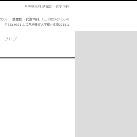
耳鼻咽喉科 糖尿病・代謝内科
-3387
糖尿病・代謝内科:
TEL.
0820-24-5678
〒742-0021 山口県柳井市大字柳井古市3715-1
ブログ
。